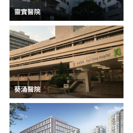
靈實醫院
葵涌醫院