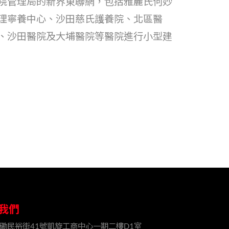
院管理局的新界東聯網，包括雅麗氏何妙
理寧養中心、沙田慈氏護養院、北區醫
、沙田醫院及大埔醫院等醫院進行小型建
我們
磡民裕街41號凱旋工商中心一期二樓D1室