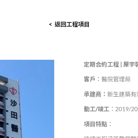
< 返回工程項目
定期合約工程
|
屋宇
客戶︰
醫院管理局
承
建商：
新生建築有
動
工
/
竣工︰
2019/20
項目特點︰