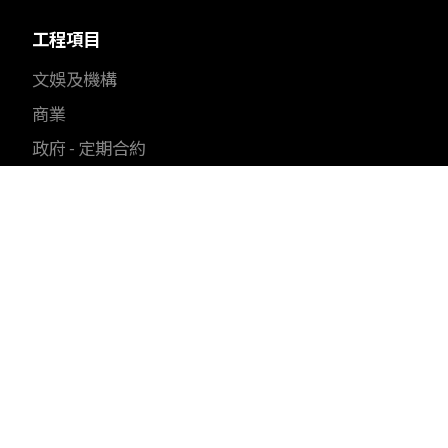
工程項目
文娛及機構
商業
政府 - 定期合約
醫療
住宅
可持續發展
我們的承諾
綠建環評
加入我們
聯絡我們